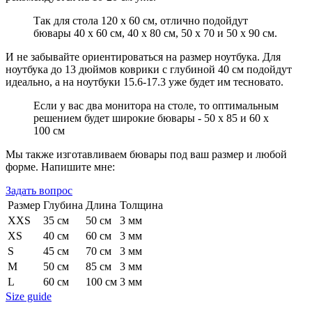
Так для стола 120 х 60 см, отлично подойдут
бювары 40 х 60 см, 40 х 80 см, 50 х 70 и 50 х 90 см.
И не забывайте ориентироваться на размер ноутбука. Для
ноутбука до 13 дюймов коврики с глубиной 40 см подойдут
идеально, а на ноутбуки 15.6-17.3 уже будет им тесновато.
Если у вас два монитора на столе, то оптимальным
решением будет широкие бювары - 50 х 85 и 60 х
100 см
Мы также изготавливаем бювары под ваш размер и любой
форме. Напишите мне:
Задать вопрос
Размер
Глубина
Длина
Толщина
XXS
35 см
50 см
3 мм
XS
40 см
60 см
3 мм
S
45 см
70 см
3 мм
M
50 см
85 см
3 мм
L
60 см
100 см
3 мм
Size guide