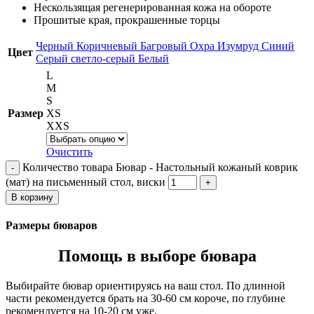
Нескользящая регенерированная кожа на обороте
Прошитые края, прокрашенные торцы
Черный
Коричневый
Багровый
Охра
Изумруд
Синий
Цвет
Серый
светло-серый
Белый
L
M
S
Размер
XS
XXS
Очистить
Количество товара Бювар - Настольный кожаный коврик
(мат) на письменный стол, виски
В корзину
Размеры бюваров
Помощь в выборе бювара
Выбирайте бювар ориентируясь на ваш стол. По длинной
части рекомендуется брать на 30-60 см короче, по глубине
рекомендуется на 10-20 см уже.