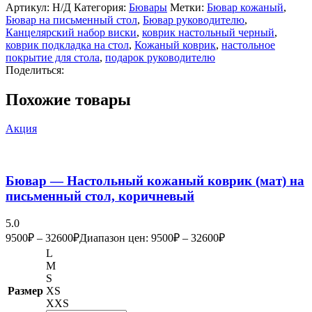
Артикул:
Н/Д
Категория:
Бювары
Метки:
Бювар кожаный
,
Бювар на письменный стол
,
Бювар руководителю
,
Канцелярский набор виски
,
коврик настольный черный
,
коврик подкладка на стол
,
Кожаный коврик
,
настольное
покрытие для стола
,
подарок руководителю
Поделиться:
Похожие товары
Акция
Бювар — Настольный кожаный коврик (мат) на
письменный стол, коричневый
5.0
9500
₽
–
32600
₽
Диапазон цен: 9500₽ – 32600₽
L
M
S
Размер
XS
XXS