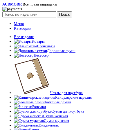
AUDMORR
Все права защищены
Поиск
Меню
Категории
Все изделия
Бювары
Плейсматы
Дорожные сумки
Несессер
Чехлы для ноутбука
Канцелярские изделия
Кожаные ремни
Рюкзаки
Сумки для ноутбука
Сумка женская
Сумка мужская
Ежедневник
Папки