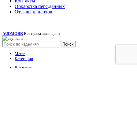
Контакты
Обработка перс.данных
Отзывы клиентов
AUDMORR
Все права защищены
Поиск
Меню
Категории
Все изделия
Бювары
Плейсматы
Дорожные сумки
Несессер
Чехлы для ноутбука
Канцелярские изделия
Кожаные ремни
Рюкзаки
Сумки для ноутбука
Сумка женская
Сумка мужская
Ежедневник
Папки