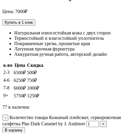
Цена:
7000
₽
Купить в 1 клик
Натуральная износостойкая кожа с двух сторон
Термостойкий и влагостойкий уплотнитель
Покрашенные урезы, прошитые края
Латунная прочная фурнитура
Аккуратная ручная работа, авторский дизайн
к-во
Цена
Скидка
2-3
6500
₽
500
₽
4-6
6250
₽
750
₽
7-8
6000
₽
1000
₽
9+
5750
₽
1250
₽
77 в наличии
Количество товара Кожаный плейсмат, сервировочная
салфетка Plas Dark Caramel by J. Audmorr
В корзину