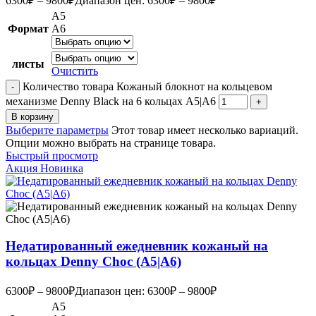
6300
₽
–
9800
₽
Диапазон цен: 6300₽ – 9800₽
А5
Формат
А6
листы
Очистить
Количество товара Кожаный блокнот на кольцевом
механизме Denny Black на 6 кольцах А5|A6
В корзину
Выберите параметры
Этот товар имеет несколько вариаций.
Опции можно выбрать на странице товара.
Быстрый просмотр
Акция
Новинка
Недатированный ежедневник кожаный на
кольцах Denny Choc (А5|A6)
6300
₽
–
9800
₽
Диапазон цен: 6300₽ – 9800₽
А5