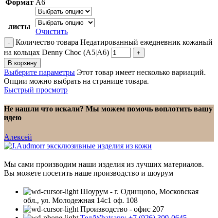
Формат
А6
листы
Очистить
Количество товара Недатированный ежедневник кожаный
на кольцах Denny Choc (А5|A6)
В корзину
Выберите параметры
Этот товар имеет несколько вариаций.
Опции можно выбрать на странице товара.
Быстрый просмотр
Не нашли что искали? Мы можем помочь воплотить вашу
идею
Алексей
Мы сами производим наши изделия из лучших материалов.
Вы можете посетить наше производство и шоурум
Шоурум - г. Одинцово, Московская
обл., ул. Молодежная 14с1 оф. 108
Производство - офис 207
Тел/Whatsapp: +7 (926) 309-0645