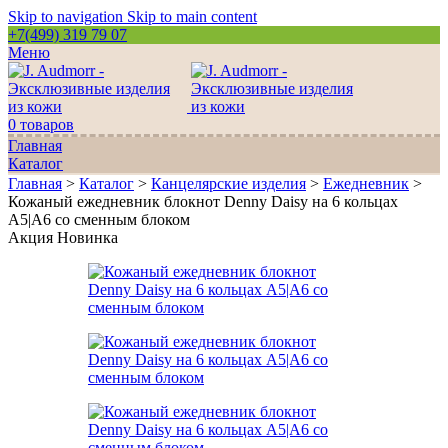
Skip to navigation
Skip to main content
+7(499) 319 79 07
Меню
0
товаров
Главная
Каталог
Главная
>
Каталог
>
Канцелярские изделия
>
Ежедневник
>
Кожаный ежедневник блокнот Denny Daisy на 6 кольцах
А5|A6 со сменным блоком
Акция
Новинка