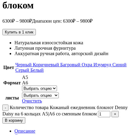
блоком
6300
₽
–
9800
₽
Диапазон цен: 6300₽ – 9800₽
Купить в 1 клик
Натуральная износостойкая кожа
Латунная прочная фурнитура
Аккуратная ручная работа, авторский дизайн
Черный
Коричневый
Багровый
Охра
Изумруд
Синий
Цвет
Серый
Белый
А5
Формат
А6
листы
Очистить
Количество товара Кожаный ежедневник блокнот Denny
Daisy на 6 кольцах А5|A6 со сменным блоком
В корзину
Описание