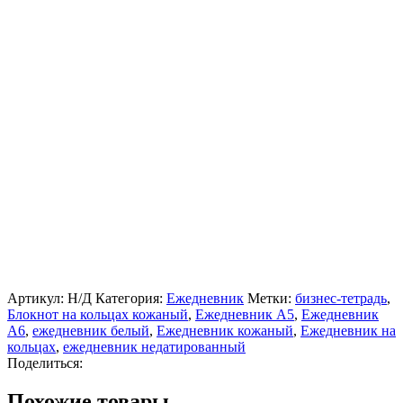
Артикул:
Н/Д
Категория:
Ежедневник
Метки:
бизнес-тетрадь
,
Блокнот на кольцах кожаный
,
Ежедневник А5
,
Ежедневник
А6
,
ежедневник белый
,
Ежедневник кожаный
,
Ежедневник на
кольцах
,
ежедневник недатированный
Поделиться:
Похожие товары