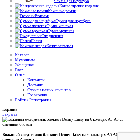
Чехлы для ноутбука
Канцелярские изделия
Кожаные ремни
Рюкзаки
Сумки для ноутбука
Сумка женская
Сумка мужская
Ежедневник
Папки
Кожгалантерея
Каталог
Мужчинам
Женщинам
Блог
О нас
Контакты
Доставка
Отзывы наших клиентов
Гравировка
Войти / Регистрация
Корзина
Закрыть
Кожаный ежедневник блокнот Denny Daisy на 6 кольцах А5|A6 со
сменным блоком