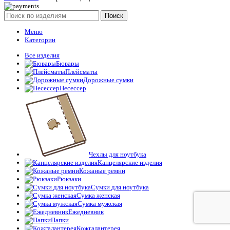
Поиск
Меню
Категории
Все изделия
Бювары
Плейсматы
Дорожные сумки
Несессер
Чехлы для ноутбука
Канцелярские изделия
Кожаные ремни
Рюкзаки
Сумки для ноутбука
Сумка женская
Сумка мужская
Ежедневник
Папки
Кожгалантерея