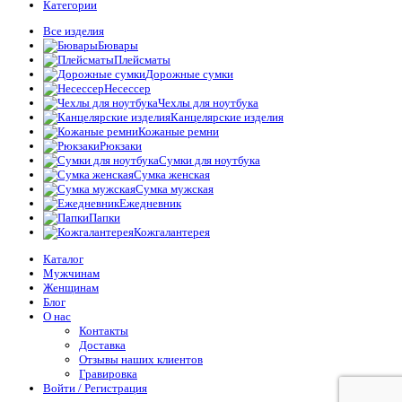
Категории
Все изделия
Бювары
Плейсматы
Дорожные сумки
Несессер
Чехлы для ноутбука
Канцелярские изделия
Кожаные ремни
Рюкзаки
Сумки для ноутбука
Сумка женская
Сумка мужская
Ежедневник
Папки
Кожгалантерея
Каталог
Мужчинам
Женщинам
Блог
О нас
Контакты
Доставка
Отзывы наших клиентов
Гравировка
Войти / Регистрация