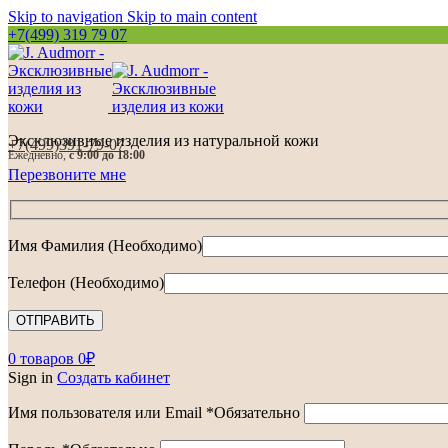
Skip to navigation
Skip to main content
+7(499) 319 79 07
Эксклюзивные изделия из натуральной кожи
+7(499)391-79-07
Ежедневно,
с 9:00 до 18:00
Перезвоните мне
Имя Фамилия (Необходимо)
Телефон (Необходимо)
0
товаров
0
₽
Sign in
Создать кабинет
Имя пользователя или Email
*
Обязательно