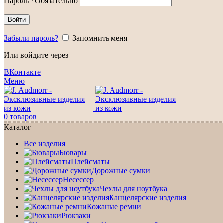
Пароль
*
Обязательно
Войти
Забыли пароль?
Запомнить меня
Или войдите через
ВКонтакте
Меню
0
товаров
Каталог
Все изделия
Бювары
Плейсматы
Дорожные сумки
Несессер
Чехлы для ноутбука
Канцелярские изделия
Кожаные ремни
Рюкзаки