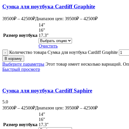
Сумка для ноутбука Cardiff Graphite
39500
₽
–
42500
₽
Диапазон цен: 39500₽ – 42500₽
14"
16"
Размер ноутбука
17.3"
Очистить
Количество товара Сумка для ноутбука Cardiff Graphite
В корзину
Выберите параметры
Этот товар имеет несколько вариаций. О
Быстрый просмотр
Сумка для ноутбука Cardiff Saphire
5.0
39500
₽
–
42500
₽
Диапазон цен: 39500₽ – 42500₽
14"
16"
Размер ноутбука
17.3"