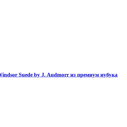
indsor Suede by J. Audmorr из премиум нубука