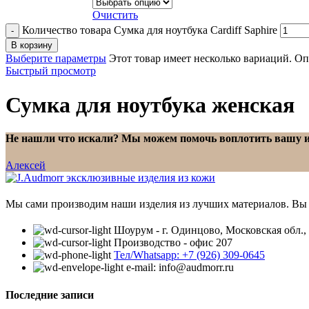
Очистить
Количество товара Сумка для ноутбука Cardiff Saphire
В корзину
Выберите параметры
Этот товар имеет несколько вариаций. О
Быстрый просмотр
Сумка для ноутбука женская
Не нашли что искали? Мы можем помочь воплотить вашу 
Алексей
Мы сами производим наши изделия из лучших материалов. Вы 
Шоурум - г. Одинцово, Московская обл.,
Производство - офис 207
Тел/Whatsapp: +7 (926) 309-0645
e-mail: info@audmorr.ru
Последние записи