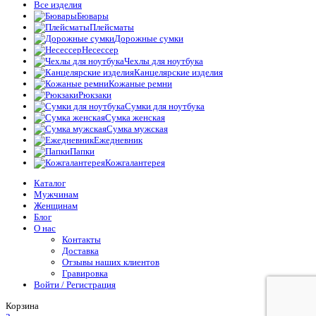
Все изделия
Бювары
Плейсматы
Дорожные сумки
Несессер
Чехлы для ноутбука
Канцелярские изделия
Кожаные ремни
Рюкзаки
Сумки для ноутбука
Сумка женская
Сумка мужская
Ежедневник
Папки
Кожгалантерея
Каталог
Мужчинам
Женщинам
Блог
О нас
Контакты
Доставка
Отзывы наших клиентов
Гравировка
Войти / Регистрация
Корзина