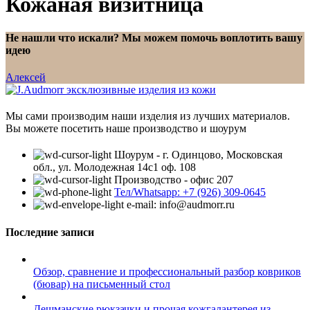
Кожаная визитница
Не нашли что искали? Мы можем помочь воплотить вашу
идею
Алексей
Мы сами производим наши изделия из лучших материалов.
Вы можете посетить наше производство и шоурум
Шоурум - г. Одинцово, Московская
обл., ул. Молодежная 14с1 оф. 108
Производство - офис 207
Тел/Whatsapp: +7 (926) 309-0645
e-mail: info@audmorr.ru
Последние записи
Обзор, сравнение и профессиональный разбор ковриков
(бювар) на письменный стол
Дешманские рюкзачки и прочая кожгалантерея из