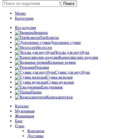
Поиск
Меню
Категории
Все изделия
Бювары
Плейсматы
Дорожные сумки
Несессер
Чехлы для ноутбука
Канцелярские изделия
Кожаные ремни
Рюкзаки
Сумки для ноутбука
Сумка женская
Сумка мужская
Ежедневник
Папки
Кожгалантерея
Каталог
Мужчинам
Женщинам
Блог
О нас
Контакты
Доставка