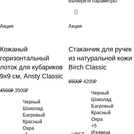
Выберите параметры
Акция
Акция
Кожаный
Стаканчик для ручек
горизонтальный
из натуральной кожи
лоток для кубариков
Birch Classic
9х9 см, Ansty Classic
6500
₽
4200
₽
4500
₽
3500
₽
Черный
Шоколад
Черный
Багровый
Шоколад
Красный
Багровый
Охра
Красный
+5
Охра
Изумруд