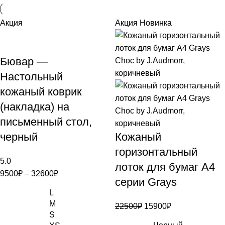
Акция
Акция
Новинка
Бювар —
Настольный
кожаный коврик
(накладка) на
письменный стол,
черный
Кожаный
горизонтальный
5.0
лоток для бумаг А4
9500
₽
–
32600
₽
серии Grays
L
M
22500
₽
15900
₽
S